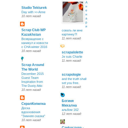
А
н
Studio Tekturek
е
Day with >> Anne
н
10 лет назад
а
р
и
Scrap Club WP
совать ли мне
Kazakhstan
картинку?!
11 лет назад
Возвращение с
каникул и новости
с CHA winter 2016
10 лет назад
scrapalolette
Je suis Charlie
11 лет назад
Scrap Around
The World
December 2015
scrapologie
Guest Team
and the truth shall
Inspiration from
set you free.
The Dusty Attic
11 лет назад
10 лет назад
Богиня
СкрапКопилка
Михална
Доска
альбом 162
вдохновения
12 лет назад
"Зимняя сказка"
10 лет назад
Czekoczyna -