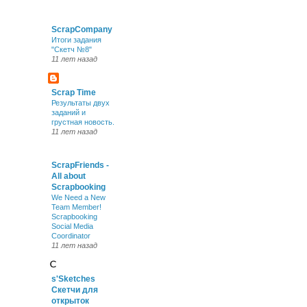
ScrapCompany
Итоги задания
"Скетч №8"
11 лет назад
Scrap Тime
Результаты двух
заданий и
грустная новость.
11 лет назад
ScrapFriends -
All about
Scrapbooking
We Need a New
Team Member!
Scrapbooking
Social Media
Coordinator
11 лет назад
s'Sketches
Скетчи для
открыток