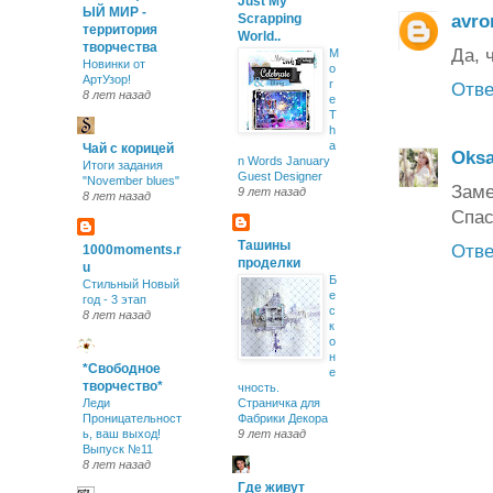
Just My
ЫЙ МИР -
avro
Scrapping
территория
World..
творчества
Да, 
M
Новинки от
o
АртУзор!
r
Отве
8 лет назад
e
T
h
a
Чай с корицей
Oks
n Words January
Итоги задания
Guest Designer
"November blues"
Заме
9 лет назад
8 лет назад
Спас
Ташины
Отве
1000moments.r
проделки
u
Б
Стильный Новый
е
год - 3 этап
с
8 лет назад
к
о
н
*Свободное
е
творчество*
чность.
Леди
Страничка для
Проницательност
Фабрики Декора
ь, ваш выход!
9 лет назад
Выпуск №11
8 лет назад
Где живут