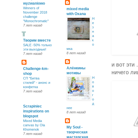
wyzwaniowo
Winners of
mixed media
November 2018
with Oxana
challenge
Н
"Monochromatic"
е
7 лет назад
з
н
а
Творим вместе
к
о
SALE -50% только
мка
эти выходные!
8 лет назад
7 лет назад
и вот эти
Алёнкины
Challenge-km-
ничего л
мотивы
shop
Н
СП "Битва
о
стилей" - анонс и
в
конфетка
о
7 лет назад
г
о
д
Scrapiniec
нее
inspirations on
8 лет назад
blogspot
Mixed Media
canvas by Ola
My Soul -
Khomenok
творческая
7 лет назад
мастерская