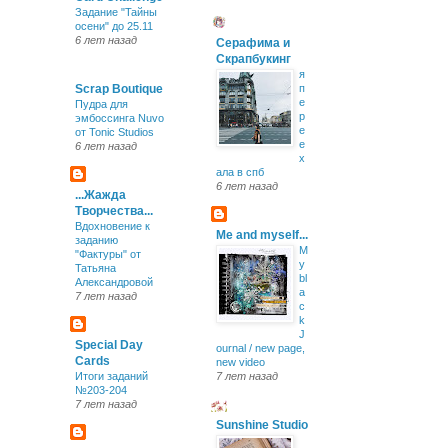
Задание "Тайны
осени" до 25.11
6 лет назад
Серафима и
Скрапбукинг
я
Scrap Boutique
п
е
Пудра для
р
эмбоссинга Nuvo
е
от Tonic Studios
е
6 лет назад
х
ала в спб
6 лет назад
...Жажда
Творчества...
Вдохновение к
Me and myself...
заданию
M
"Фактуры" от
y
Татьяна
bl
Александровой
a
7 лет назад
c
k
J
Special Day
ournal / new page,
Cards
new video
Итоги заданий
7 лет назад
№203-204
7 лет назад
Sunshine Studio