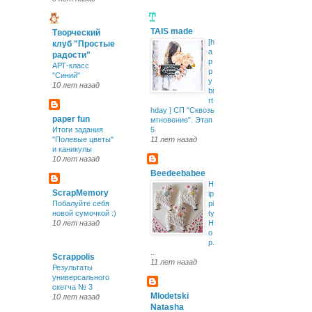
TAIS made
Творческий
[h
клуб "Простые
a
радости"
p
АРТ-класс
p
"Синий"
y
10 лет назад
bi
rt
hday ] СП "Сквозь
paper fun
мгновение". Этап
Итоги задания
5
"Полевые цветы"
11 лет назад
и каникулы
10 лет назад
Beedeebabee
H
ScrapMemory
ip
Побалуйте себя
pi
новой сумочкой :)
ty
10 лет назад
H
o
p.
..
Scrappolis
11 лет назад
Результаты
универсального
скетча № 3
Mlodetski
10 лет назад
Natasha