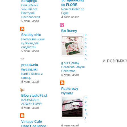
Scrapbooking
ScrapEgo
de FLORE
Волшебный
зимний лес.
Nouvel Atelier en
Виктория
Ligne
Соколовская
4 года назад
5 лет назад
Bo Bunny
Shabby chic
In
Рождественские
tr
кулёчки для
o
сладостей
d
5 лет назад
u
ci
n
и поближ
g our Holiday
pracownia
Collection: Joyful
wycinanki
Christmas
Kartka ślubna z
5 лет назад
ramką.
6 лет назад
Papierowy
wymiar
Blog studio75.pl
m
KALENDARZ
o
ADWENTOWY
m
6 лет назад
e
nt
s
Vintage Cafe
...
6 лет назад
Card Challenge