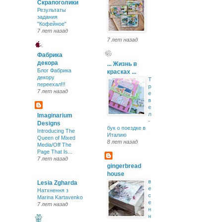
Скрапоголики
Результаты
задания
"Кофейное"
7 лет назад
7 лет назад
Фабрика
декора
... Жизнь в
Блог Фабрика
красках ...
декору
Т
переехал!!!
р
7 лет назад
е
в
е
л
Imaginarium
-
Designs
бук о поездке в
Introducing The
Италию
Queen of Mixed
8 лет назад
Media/Off The
Page That Is...
7 лет назад
gingerbread
house
в
Lesia Zgharda
е
Натхнення з
с
Marina Kartavenko
е
7 лет назад
н
н