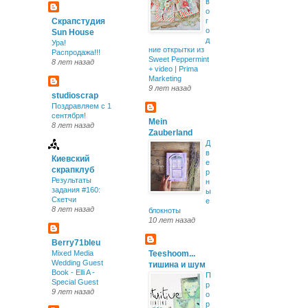
в
о
Скрапстудия
г
о
Sun House
д
Ура!
ние открытки из
Распродажа!!!
Sweet Peppermint
8 лет назад
+ video | Prima
Marketing
9 лет назад
studioscrap
Поздравляем с 1
сентября!
Mein
8 лет назад
Zauberland
Д
в
Киевский
е
скрапклуб
р
Результаты
н
задания #160:
ы
Скетчи
е
8 лет назад
блокноты
10 лет назад
Berry71bleu
Mixed Media
Teeshoom...
Wedding Guest
тишина и шум
Book - Elli A -
П
Special Guest
р
9 лет назад
о
р