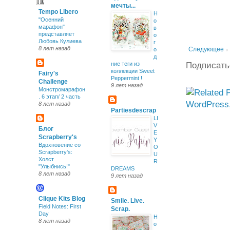
мечты...
Tempo Libero
Н
"Осенний
о
марафон"
в
представляет
о
Любовь Кулиева
г
8 лет назад
Следующее
о
д
Подписать
ние теги из
коллекции Sweet
Fairy's
Peppermint !
Challenge
9 лет назад
Монстромарафон
. 6 этап/ 2 часть
8 лет назад
Partiesdescrap
LI
V
Блог
E
Scrapberry's
Y
Вдохновение со
O
Scrapberry's:
U
Холст
R
"Улыбнись!"
DREAMS
8 лет назад
9 лет назад
Clique Kits Blog
Smile. Live.
Field Notes: First
Scrap.
Day
Н
8 лет назад
о