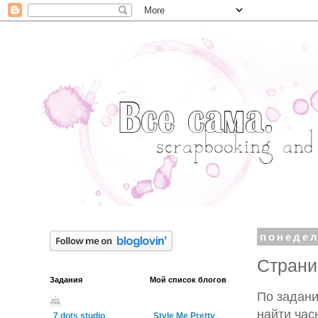
понедел
Cтрани
Задания
Мой список блогов
По задан
найти час
7 dots studio
Style Me Pretty