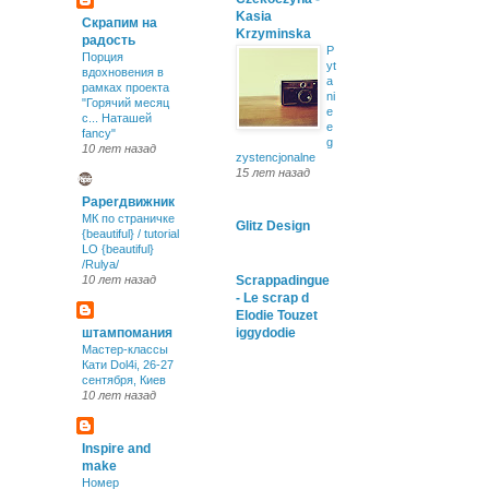
Kasia
Скрапим на
Krzyminska
радость
P
Порция
yt
вдохновения в
a
рамках проекта
ni
"Горячий месяц
e
с... Наташей
e
fancy"
g
10 лет назад
zystencjonalne
15 лет назад
Paperдвижник
МК по страничке
Glitz Design
{beautiful} / tutorial
LO {beautiful}
/Rulya/
10 лет назад
Scrappadingue
- Le scrap d
Elodie Touzet
штампомания
iggydodie
Мастер-классы
Кати Dol4i, 26-27
сентября, Киев
10 лет назад
Inspire and
make
Номер