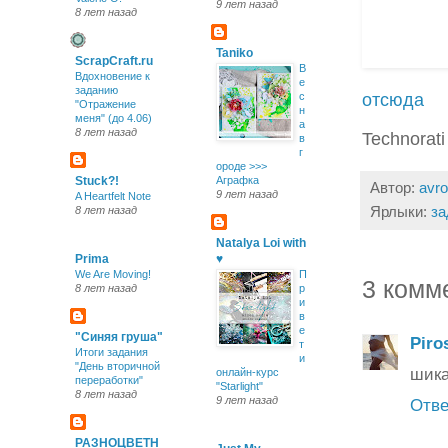
9 лет назад
8 лет назад
Taniko
ScrapCraft.ru
В
Вдохновение к
е
заданию
отсюда
с
"Отражение
н
меня" (до 4.06)
а
8 лет назад
Technorati
в
г
ороде >>>
Stuck?!
Аграфка
Автор:
avro
9 лет назад
A Heartfelt Note
Ярлыки:
за
8 лет назад
Natalya Loi with
Prima
♥
We Are Moving!
П
3 комм
8 лет назад
р
и
в
е
"Синяя груша"
Piro
т
Итоги задания
и
"День вторичной
шика
онлайн-курс
переработки"
"Starlight"
8 лет назад
9 лет назад
Отве
РАЗНОЦВЕТН