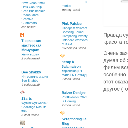
e
How Clean Email
mories
Lists Can Help
месяц назад
Craft Businesses
Reach More
Creative
Customers
Pink Paislee
год назад
Cheapest Valorant
Boosting Found
Правда су
Comparing Twenty
Offshore Websites
Творческая
красота то
at 3 AM
мастерская
8 месяцев назад
Мемуарис
Очень зах
Ушли в дзен
2 года назад
думая об 
scrap à
фильм все
6alamaison
#splendide [DT
Bee Shabby
особенно 
Marie LN Geffray]
Интернет-магазин
2 года назад
этот оказ
Bee Shabby
4 года назад
другое (т
Balzer Designs
PrintInktober 2023
13arts
Is Coming!
Wyniki Wyzwania /
2 года назад
Challenge Results
#96
5 лет назад
Scrapfloring Le
Blog