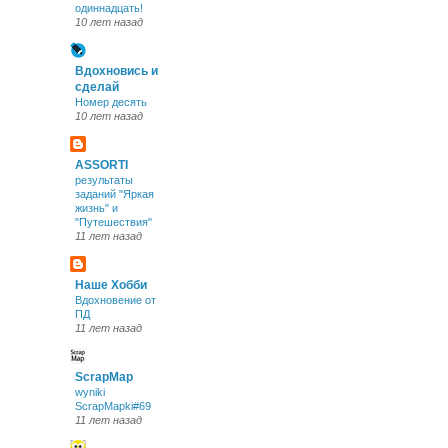
одиннадцать!
10 лет назад
Вдохновись и
сделай
Номер десять
10 лет назад
ASSORTI
результаты
заданий "Яркая
жизнь" и
"Путешествия"
11 лет назад
Наше Хобби
Вдохновение от
ПД
11 лет назад
ScrapMap
wyniki
ScrapMapki#69
11 лет назад