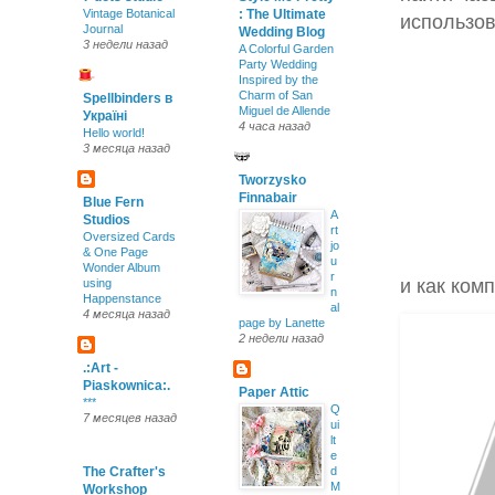
Vintage Botanical
: The Ultimate
использов
Journal
Wedding Blog
3 недели назад
A Colorful Garden
Party Wedding
Inspired by the
Charm of San
Spellbinders в
Miguel de Allende
Україні
4 часа назад
Hello world!
3 месяца назад
Tworzysko
Finnabair
Blue Fern
A
Studios
rt
Oversized Cards
jo
& One Page
u
Wonder Album
r
и как ком
using
n
Happenstance
al
4 месяца назад
page by Lanette
2 недели назад
.:Art -
Piaskownica:.
Paper Attic
***
Q
7 месяцев назад
ui
lt
e
The Crafter's
d
M
Workshop