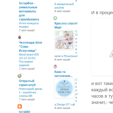
и
ScrapBox -
й акварельный
уникальные
альбом
материалы
8 лет назад
И в проце
для
скрапбукинга
Итоги конкурса
Красота спасёт
Ноября
Мир!
7 лет назад
С
П
р
а
Челлендж-блог
з
"Сова-
д
Искусница"
н
Mood board #25
иком и Розыгрыш!
(10.12-10.01)
8 лет назад
Последнее
задание
7 лет назад
Кава та
натхнення...
C
Открытый
и вот так
h
скрап-клуб
e
каждый во
Новогодний декор
rr
1 - коробочки
yl
часов в ту
хлопка МК
a
7 лет назад
n
значит,- 
a Design DT call
8 лет назад
scrapki-