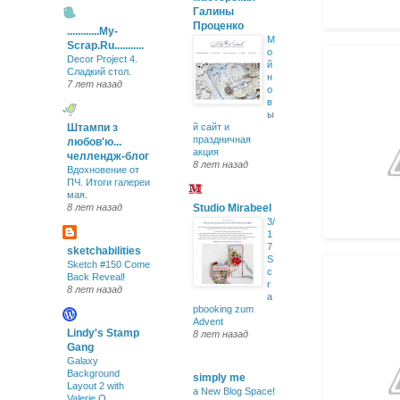
Галины
Проценко
............My-
М
Scrap.Ru...........
о
Decor Project 4.
й
Сладкий стол.
н
7 лет назад
о
в
ы
Штампи з
й сайт и
праздничная
любов'ю...
акция
челлендж-блог
8 лет назад
Вдохновение от
ПЧ. Итоги галереи
мая.
8 лет назад
Studio Mirabeel
3/
1
7
sketchabilities
S
Sketch #150 Come
c
Back Reveal!
r
8 лет назад
a
pbooking zum
Advent
Lindy's Stamp
8 лет назад
Gang
Galaxy
Background
simply me
Layout 2 with
a New Blog Space!
Valerie O.