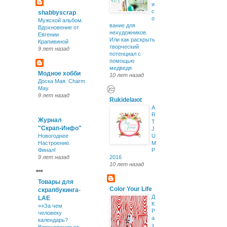
и
с
shabbyscrap
о
Мужской альбом.
вание для
Вдохновение от
нехудожников.
Евгении
Или как раскрыть
Крапивиной
творческий
9 лет назад
потенциал с
помощью
медведя
Модное хобби
10 лет назад
Доска Мая. Charm
May.
9 лет назад
Rukidelaюt
A
R
Журнал
T
"Скрап-Инфо"
J
Новогоднее
U
Настроение.
M
Финал!
P
9 лет назад
2016
10 лет назад
Товары для
Color Your Life
скрапбукинга-
Д
LAE
К
»»За чем
Р
человеку
а
календарь?
з