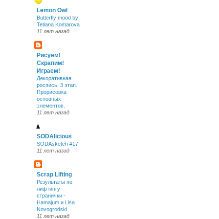
Lemon Owl
Butterfly mood by
Tetiana Komarova
11 лет назад
Рисуем!
Скрапим!
Играем!
Декоративная
роспись. 3 этап.
Прорисовка
основных
элементов.
11 лет назад
SODAlicious
SODAsketch #17
11 лет назад
Scrap Lifting
Результаты по
лифтингу
странички -
Нamajum и Lisa
Novogrodski
11 лет назад