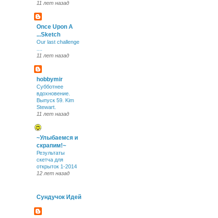
11 лет назад
Once Upon A
...Sketch
Our last challenge
....
11 лет назад
hobbymir
Субботнее
вдохновение.
Выпуск 59. Kim
Stewart.
11 лет назад
~Улыбаемся и
скрапим!~
Результаты
скетча для
открыток 1-2014
12 лет назад
Сундучок Идей